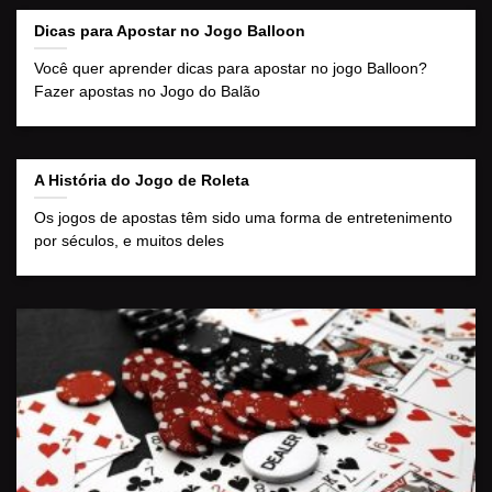
Dicas para Apostar no Jogo Balloon
Você quer aprender dicas para apostar no jogo Balloon?
Fazer apostas no Jogo do Balão
A História do Jogo de Roleta
Os jogos de apostas têm sido uma forma de entretenimento
por séculos, e muitos deles