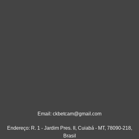
Email:
ckbetcam@gmail.com
Endereço: R. 1 - Jardim Pres. II, Cuiabá - MT, 78090-218,
Brasil