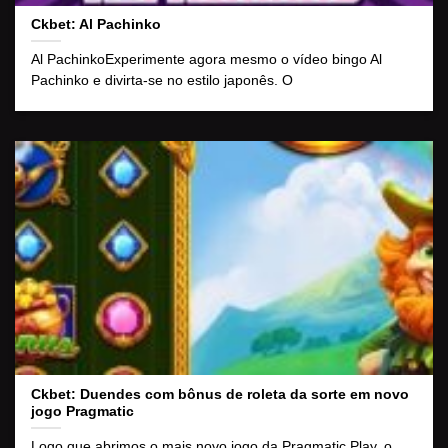
Ckbet: Al Pachinko
Al PachinkoExperimente agora mesmo o vídeo bingo Al
Pachinko e divirta-se no estilo japonês. O
Ckbet: Duendes com bônus de roleta da sorte em novo
jogo Pragmatic
Logo que abrimos o mais novo jogo da Pragmatic Play, o