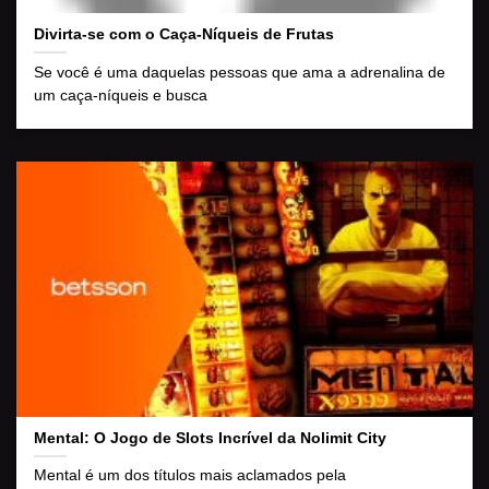
Divirta-se com o Caça-Níqueis de Frutas
Se você é uma daquelas pessoas que ama a adrenalina de
um caça-níqueis e busca
Mental: O Jogo de Slots Incrível da Nolimit City
Mental é um dos títulos mais aclamados pela