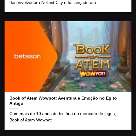
desenvolvedora Nolimit City e foi lançado em
Book of Atem Wowpot: Aventura e Emoção no Egito
Antigo
Com mais de 10 anos de história no mercado de jogos,
Book of Atem Wowpot