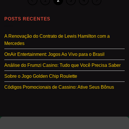
1
2
3
4
POSTS RECENTES
A Renovação do Contrato de Lewis Hamilton com a
Mercedes
OnAir Entertainment: Jogos Ao Vivo para o Brasil
Análise do Frumzi Casino: Tudo que Você Precisa Saber
Sobre o Jogo Golden Chip Roulette
Códigos Promocionais de Cassino: Ative Seus Bônus