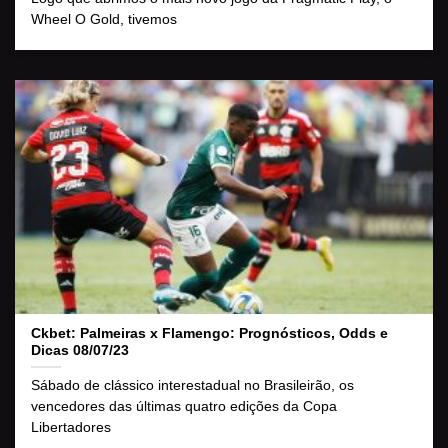
Wheel O Gold, tivemos
Ckbet: Palmeiras x Flamengo: Prognósticos, Odds e
Dicas 08/07/23
Sábado de clássico interestadual no Brasileirão, os
vencedores das últimas quatro edições da Copa
Libertadores