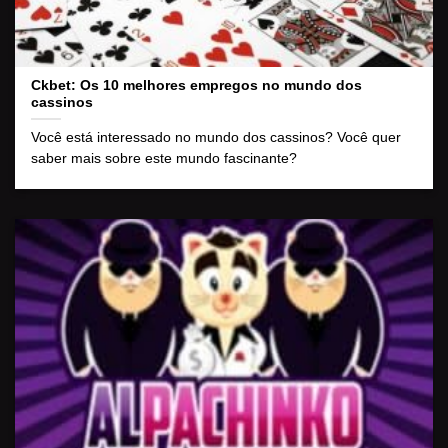
Ckbet: Os 10 melhores empregos no mundo dos
cassinos
Você está interessado no mundo dos cassinos? Você quer
saber mais sobre este mundo fascinante?