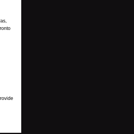
as,
ronto
Provide