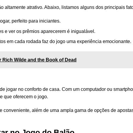
altamente atrativo. Abaixo, listamos alguns dos principais fat
ogar, perfeito para iniciantes.
s e ver os prêmios aparecerem é inigualável.
tos em cada rodada faz do jogo uma experiência emocionante.
 Rich Wilde and the Book of Dead
 de jogar no conforto de casa. Com um computador ou smartpho
e que oferecem o jogo.
e e conveniente, além de uma ampla gama de opções de aposta
ar no Jogo do Balão