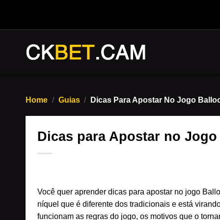
Skip
to
content
Home
/
Guias
/
Dicas Para Apostar No Jogo Ballo
Dicas para Apostar no Jogo
Você quer aprender dicas para apostar no jogo Ballo
níquel que é diferente dos tradicionais e está viran
funcionam as regras do jogo, os motivos que o torna