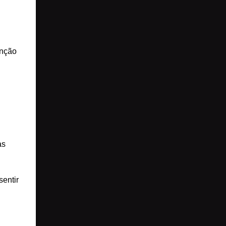
enção
as
entir