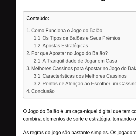
Conteúdo:
Como Funciona o Jogo do Balão
Os Tipos de Balões e Seus Prêmios
Apostas Estratégicas
Por que Apostar no Jogo do Balão?
A Tranqüilidade de Jogar em Casa
Melhores Cassinos para Apostar no Jogo do Bal
Características dos Melhores Cassinos
Pontos de Atenção ao Escolher um Cassin
Conclusão
O Jogo do Balão é um caça-níquel digital que tem co
combina elementos de sorte e estratégia, tornando
As regras do jogo são bastante simples. Os jogador