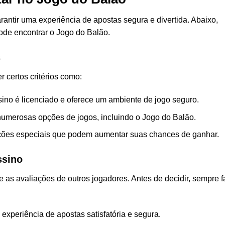
antir uma experiência de apostas segura e divertida. Abaixo,
ode encontrar o Jogo do Balão.
s
 certos critérios como:
sino é licenciado e oferece um ambiente de jogo seguro.
umerosas opções de jogos, incluindo o Jogo do Balão.
ões especiais que podem aumentar suas chances de ganhar.
ssino
e as avaliações de outros jogadores. Antes de decidir, sempre 
experiência de apostas satisfatória e segura.