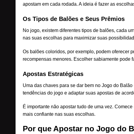
apostam em cada rodada. A ideia é fazer as escolhas
Os Tipos de Balões e Seus Prêmios
No jogo, existem diferentes tipos de balões, cada 
nas suas escolhas para maximizar suas possibilida
Os balões coloridos, por exemplo, podem oferecer 
recompensas menores. Escolher sabiamente pode faz
Apostas Estratégicas
Uma das chaves para se dar bem no Jogo do Balão é 
tendências do jogo e adaptar suas apostas de acord
É importante não apostar tudo de uma vez. Comece
mais confiante nas suas escolhas.
Por que Apostar no Jogo do 