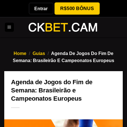
Skip
R$500 BÔNUS
Entrar
to
content
Home
/
Guias
/
Agenda De Jogos Do Fim De
Semana: Brasileirão E Campeonatos Europeus
Agenda de Jogos do Fim de
Semana: Brasileirão e
Campeonatos Europeus