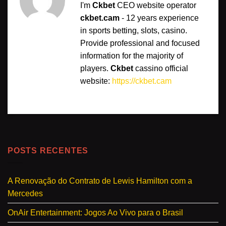
I'm
Ckbet
CEO website operator
ckbet.cam
- 12 years experience
in sports betting, slots, casino.
Provide professional and focused
information for the majority of
players.
Ckbet
cassino official
website:
https://ckbet.cam
POSTS RECENTES
A Renovação do Contrato de Lewis Hamilton com a
Mercedes
OnAir Entertainment: Jogos Ao Vivo para o Brasil