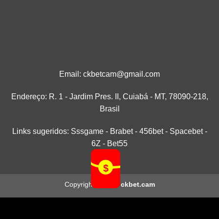
Email:
ckbetcam@gmail.com
Endereço: R. 1 - Jardim Pres. II, Cuiabá - MT, 78090-218,
Brasil
Links sugeridos:
Sssgame
-
Brabet
-
456bet
-
Spacebet
-
6Z
-
Bet55
Copyright 2026 ©
ckbet.cam